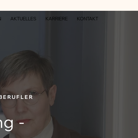
N
AKTUELLES
KARRIERE
KONTAKT
BERUFLER
g -